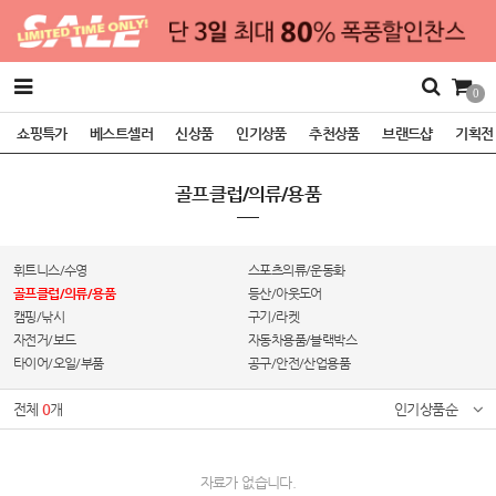
0
쇼핑특가
베스트셀러
신상품
인기상품
추천상품
브랜드샵
기획전
골프클럽/의류/용품
휘트니스/수영
스포츠의류/운동화
골프클럽/의류/용품
등산/아웃도어
캠핑/낚시
구기/라켓
자전거/보드
자동차용품/블랙박스
타이어/오일/부품
공구/안전/산업용품
전체
0
개
인기상품순
자료가 없습니다.