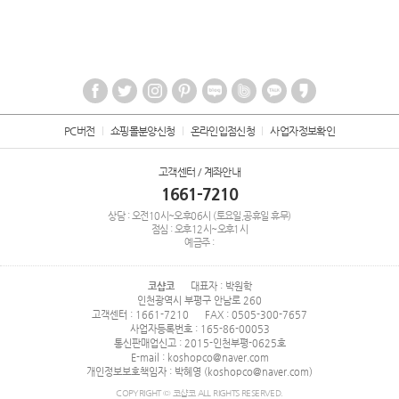
PC버전
쇼핑몰분양신청
온라인입점신청
사업자정보확인
고객센터 / 계좌안내
1661-7210
상담 : 오전10시~오후06시 (토요일,공휴일 휴무)
점심 : 오후12시~오후1시
예금주 :
코샵코
대표자 : 박원학
인천광역시 부평구 안남로 260
고객센터 : 1661-7210
FAX : 0505-300-7657
사업자등록번호 : 165-86-00053
통신판매업신고 : 2015-인천부평-0625호
E-mail : koshopco@naver.com
개인정보보호책임자 : 박혜영 (koshopco@naver.com)
COPYRIGHT © 코샵코 ALL RIGHTS RESERVED.