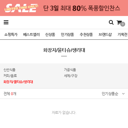
0
쇼핑특가
베스트셀러
신상품
인기상품
추천상품
브랜드샵
기획전
화장지/물티슈/생리대
신선식품
가공식품
커피/음료
세제/구강
화장지/물티슈/생리대
전체
0
개
인기상품순
자료가 없습니다.