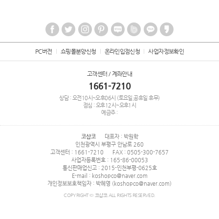
PC버전
쇼핑몰분양신청
온라인입점신청
사업자정보확인
고객센터 / 계좌안내
1661-7210
상담 : 오전10시~오후06시 (토요일,공휴일 휴무)
점심 : 오후12시~오후1시
예금주 :
코샵코
대표자 : 박원학
인천광역시 부평구 안남로 260
고객센터 : 1661-7210
FAX : 0505-300-7657
사업자등록번호 : 165-86-00053
통신판매업신고 : 2015-인천부평-0625호
E-mail : koshopco@naver.com
개인정보보호책임자 : 박혜영 (koshopco@naver.com)
COPYRIGHT © 코샵코 ALL RIGHTS RESERVED.