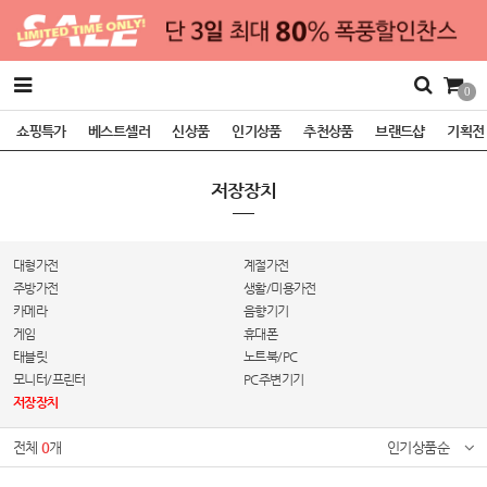
0
쇼핑특가
베스트셀러
신상품
인기상품
추천상품
브랜드샵
기획전
저장장치
대형가전
계절가전
주방가전
생활/미용가전
카메라
음향기기
게임
휴대폰
태블릿
노트북/PC
모니터/프린터
PC주변기기
저장장치
전체
0
개
인기상품순