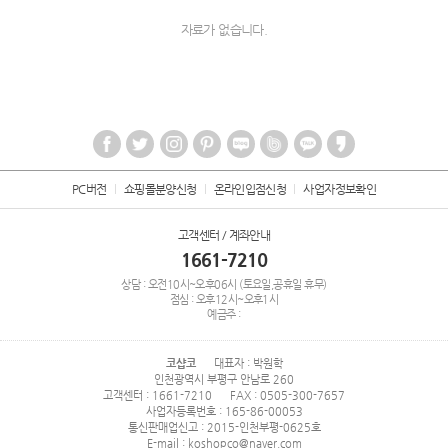
자료가 없습니다.
PC버전
쇼핑몰분양신청
온라인입점신청
사업자정보확인
고객센터 / 계좌안내
1661-7210
상담 : 오전10시~오후06시 (토요일,공휴일 휴무)
점심 : 오후12시~오후1시
예금주 :
코샵코
대표자 : 박원학
인천광역시 부평구 안남로 260
고객센터 : 1661-7210
FAX : 0505-300-7657
사업자등록번호 : 165-86-00053
통신판매업신고 : 2015-인천부평-0625호
E-mail : koshopco@naver.com