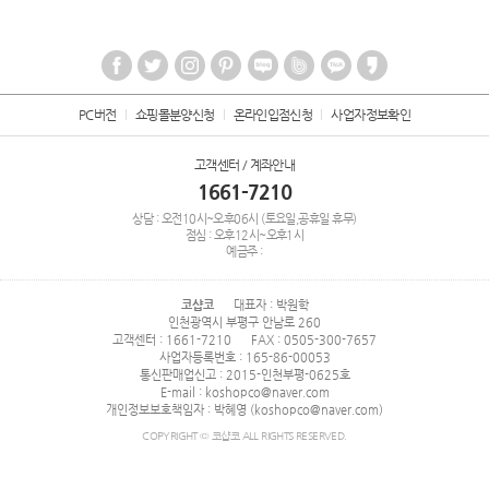
PC버전
쇼핑몰분양신청
온라인입점신청
사업자정보확인
고객센터 / 계좌안내
1661-7210
상담 : 오전10시~오후06시 (토요일,공휴일 휴무)
점심 : 오후12시~오후1시
예금주 :
코샵코
대표자 : 박원학
인천광역시 부평구 안남로 260
고객센터 : 1661-7210
FAX : 0505-300-7657
사업자등록번호 : 165-86-00053
통신판매업신고 : 2015-인천부평-0625호
E-mail : koshopco@naver.com
개인정보보호책임자 : 박혜영 (koshopco@naver.com)
COPYRIGHT © 코샵코 ALL RIGHTS RESERVED.