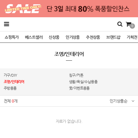
0
쇼핑특가
베스트셀러
신상품
인기상품
추천상품
브랜드샵
기획전
조명/인테리어
가구/DIY
침구/커튼
조명/인테리어
생활/욕실/수납용품
주방용품
꽃/이벤트용품
전체
0
개
인기상품순
자료가 없습니다.