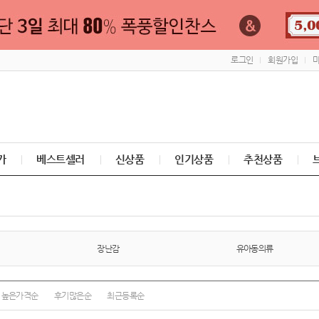
로그인
회원가입
가
베스트셀러
신상품
인기상품
추천상품
장난감
유아동의류
높은가격순
후기많은순
최근등록순