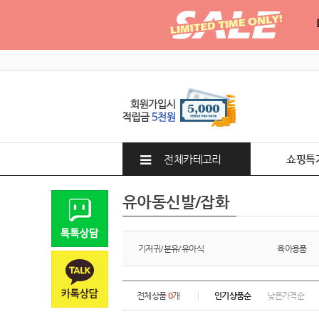
전체카테고리
쇼핑특
유아동신발/잡화
기저귀/분유/유아식
육아용품
전체상품
0
개
인기상품순
낮은가격순