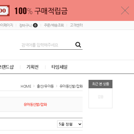
마이페이지
주문/배송조회
고객센터
장바구니
0
브랜드샵
기획전
타임세일
최근 본 상품
HOME
출산/유아동
유아동신발/잡화
없음
유아동신발/잡화