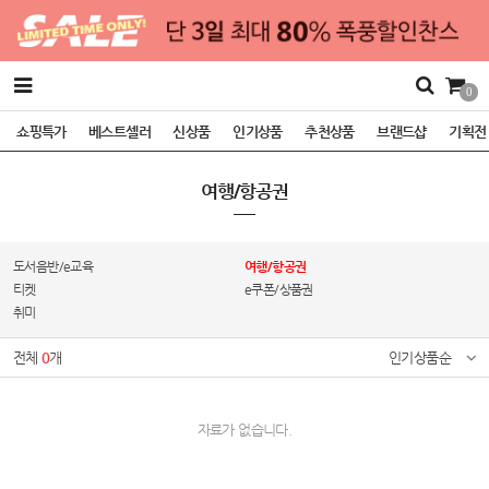
0
쇼핑특가
베스트셀러
신상품
인기상품
추천상품
브랜드샵
기획전
여행/항공권
도서음반/e교육
여행/항공권
티켓
e쿠폰/상품권
취미
전체
0
개
인기상품순
자료가 없습니다.