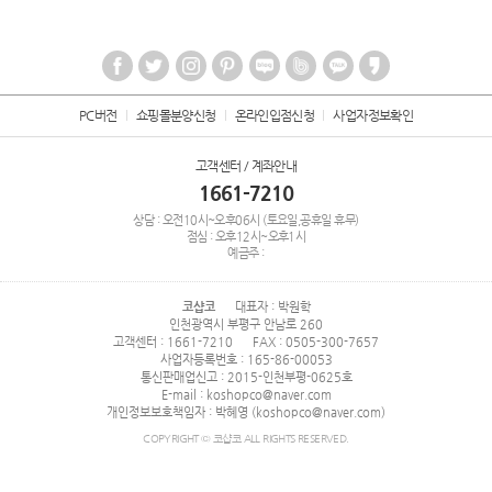
PC버전
쇼핑몰분양신청
온라인입점신청
사업자정보확인
고객센터 / 계좌안내
1661-7210
상담 : 오전10시~오후06시 (토요일,공휴일 휴무)
점심 : 오후12시~오후1시
예금주 :
코샵코
대표자 : 박원학
인천광역시 부평구 안남로 260
고객센터 : 1661-7210
FAX : 0505-300-7657
사업자등록번호 : 165-86-00053
통신판매업신고 : 2015-인천부평-0625호
E-mail : koshopco@naver.com
개인정보보호책임자 : 박혜영 (koshopco@naver.com)
COPYRIGHT © 코샵코 ALL RIGHTS RESERVED.